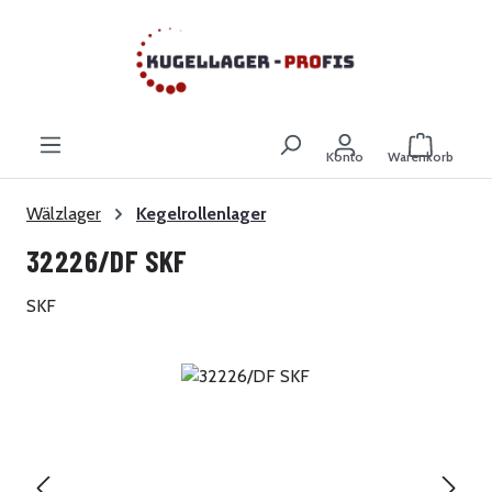
Zum Hauptinhalt springen
Warenkor
Konto
Warenkorb
Wälzlager
Kegelrollenlager
32226/DF SKF
SKF
Bildergalerie überspringen