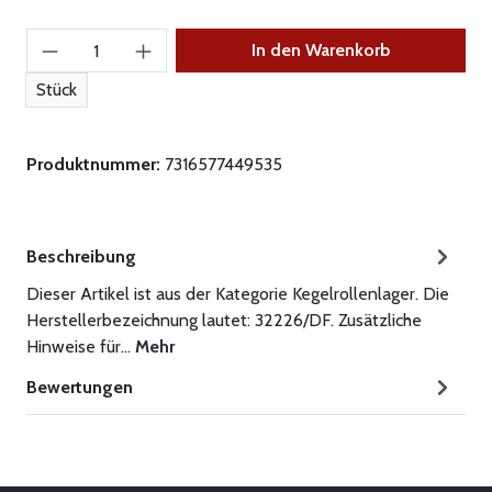
Produkt Anzahl: Gib den gewünschten Wert ein
In den Warenkorb
Stück
Produktnummer:
7316577449535
Beschreibung
Dieser Artikel ist aus der Kategorie Kegelrollenlager. Die
Herstellerbezeichnung lautet: 32226/DF. Zusätzliche
Hinweise für…
Mehr
Bewertungen