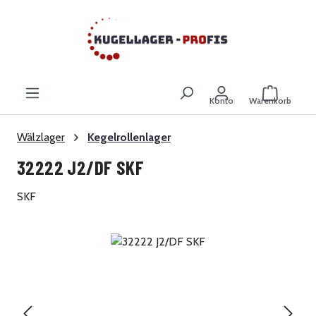
Zum Hauptinhalt springen
Warenkor
Konto
Warenkorb
Wälzlager
Kegelrollenlager
32222 J2/DF SKF
SKF
Bildergalerie überspringen