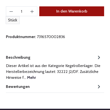
Produkt Anzahl: Gib den gewünschten Wert ein
In den Warenkorb
Stück
Produktnummer:
7316570002836
Beschreibung
Dieser Artikel ist aus der Kategorie Kegelrollenlager. Die
Herstellerbezeichnung lautet: 32222 J2/DF. Zusätzliche
Hinweise f…
Mehr
Bewertungen