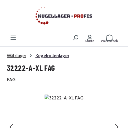
Zum Hauptinhalt springen
Warenkor
Konto
Warenkorb
Wälzlager
Kegelrollenlager
32222-A-XL FAG
FAG
Bildergalerie überspringen