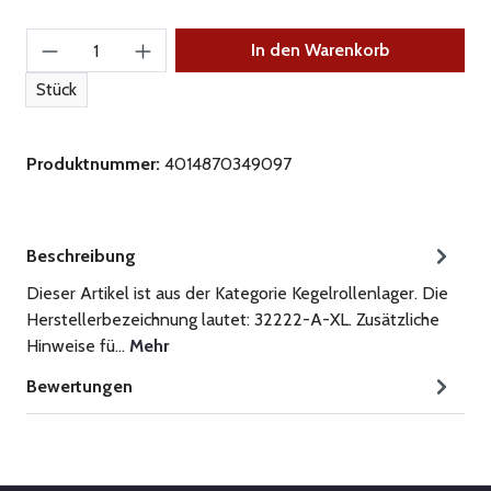
Produkt Anzahl: Gib den gewünschten Wert ein
In den Warenkorb
Stück
Produktnummer:
4014870349097
Beschreibung
Dieser Artikel ist aus der Kategorie Kegelrollenlager. Die
Herstellerbezeichnung lautet: 32222-A-XL. Zusätzliche
Hinweise fü…
Mehr
Bewertungen