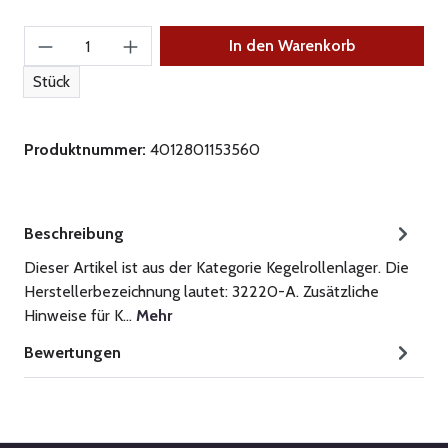
Produkt Anzahl: Gib den gewünschten Wert ein
In den Warenkorb
Stück
Produktnummer:
4012801153560
Beschreibung
Dieser Artikel ist aus der Kategorie Kegelrollenlager. Die
Herstellerbezeichnung lautet: 32220-A. Zusätzliche
Hinweise für K…
Mehr
Bewertungen