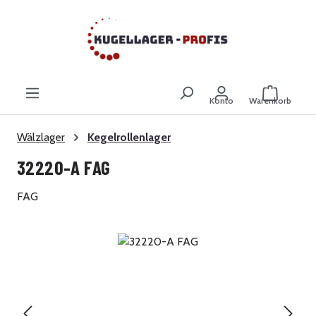
Zum Hauptinhalt springen
Warenkor
Konto
Warenkorb
Wälzlager
Kegelrollenlager
32220-A FAG
FAG
Bildergalerie überspringen