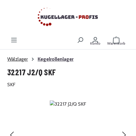
Zum Hauptinhalt springen
Warenkor
Konto
Warenkorb
Wälzlager
Kegelrollenlager
32217 J2/Q SKF
SKF
Bildergalerie überspringen