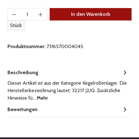
Produkt Anzahl: Gib den gewünschten Wert ein
In den Warenkorb
Stück
Produktnummer:
7316570004045
Beschreibung
Dieser Artikel ist aus der Kategorie Kegelrollenlager. Die
Herstellerbezeichnung lautet: 32217 J2/Q. Zusätzliche
Hinweise fü…
Mehr
Bewertungen