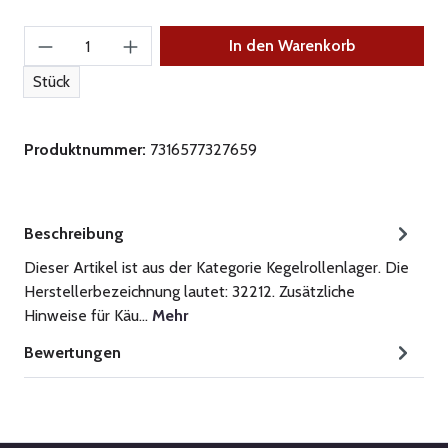
Produkt Anzahl: Gib den gewünschten Wert ein
In den Warenkorb
Stück
Produktnummer:
7316577327659
Beschreibung
Dieser Artikel ist aus der Kategorie Kegelrollenlager. Die
Herstellerbezeichnung lautet: 32212. Zusätzliche
Hinweise für Käu…
Mehr
Bewertungen