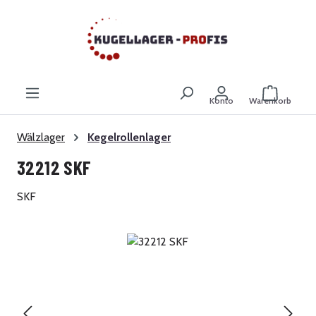
Zum Hauptinhalt springen
Warenkor
Konto
Warenkorb
Wälzlager
Kegelrollenlager
32212 SKF
SKF
Bildergalerie überspringen