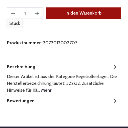
Produkt Anzahl: Gib den gewünschten Wert ein
In den Warenkorb
Stück
Produktnummer:
2072012002707
Beschreibung
Dieser Artikel ist aus der Kategorie Kegelrollenlager. Die
Herstellerbezeichnung lautet: 322/32. Zusätzliche
Hinweise für Kä…
Mehr
Bewertungen