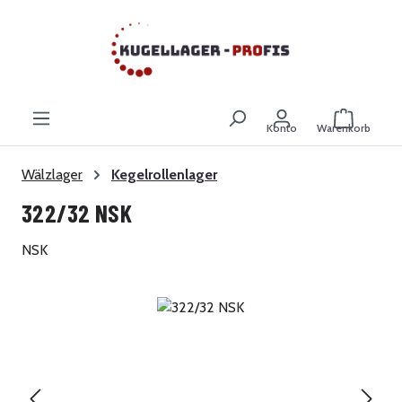
Zum Hauptinhalt springen
Warenkor
Konto
Warenkorb
Wälzlager
Kegelrollenlager
322/32 NSK
NSK
Bildergalerie überspringen