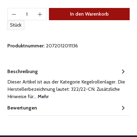
Produkt Anzahl: Gib den gewünschten Wert ein
In den Warenkorb
Stück
Produktnummer:
2072012011136
Beschreibung
Dieser Artikel ist aus der Kategorie Kegelrollenlager. Die
Herstellerbezeichnung lautet: 322/22-CN. Zusätzliche
Hinweise für…
Mehr
Bewertungen