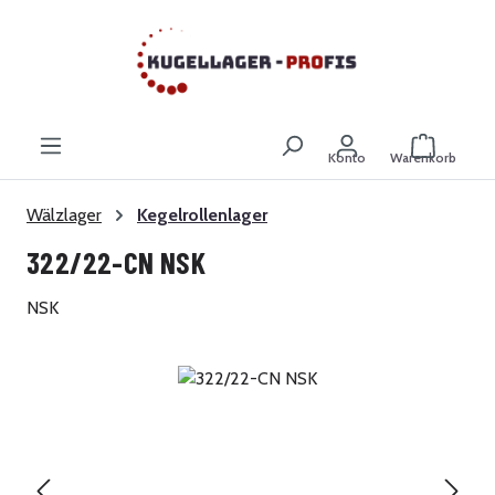
Zum Hauptinhalt springen
Warenkor
Konto
Warenkorb
Wälzlager
Kegelrollenlager
322/22-CN NSK
NSK
Bildergalerie überspringen