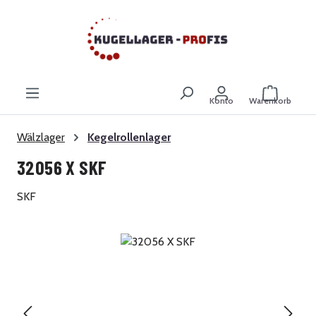
Zum Hauptinhalt springen
Warenkor
Konto
Warenkorb
Wälzlager
Kegelrollenlager
32056 X SKF
SKF
Bildergalerie überspringen