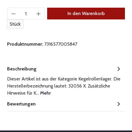
Produkt Anzahl: Gib den gewünschten Wert ein
In den Warenkorb
Stück
Produktnummer:
7316577005847
Beschreibung
Dieser Artikel ist aus der Kategorie Kegelrollenlager. Die
Herstellerbezeichnung lautet: 32056 X. Zusätzliche
Hinweise für K…
Mehr
Bewertungen