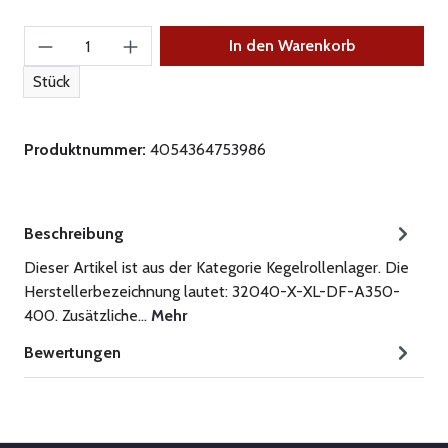
Produkt Anzahl: Gib den gewünschten Wert ein
In den Warenkorb
Stück
Produktnummer:
4054364753986
Beschreibung
Dieser Artikel ist aus der Kategorie Kegelrollenlager. Die
Herstellerbezeichnung lautet: 32040-X-XL-DF-A350-
400. Zusätzliche…
Mehr
Bewertungen