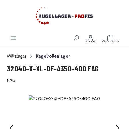
Zum Hauptinhalt springen
Warenkor
Konto
Warenkorb
Wälzlager
Kegelrollenlager
32040-X-XL-DF-A350-400 FAG
FAG
Bildergalerie überspringen