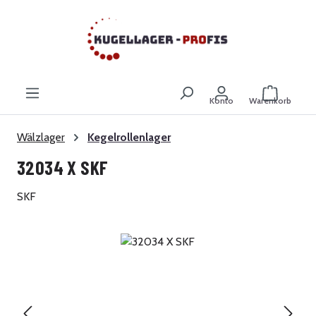
Zum Hauptinhalt springen
Warenkor
Konto
Warenkorb
Wälzlager
Kegelrollenlager
32034 X SKF
SKF
Bildergalerie überspringen