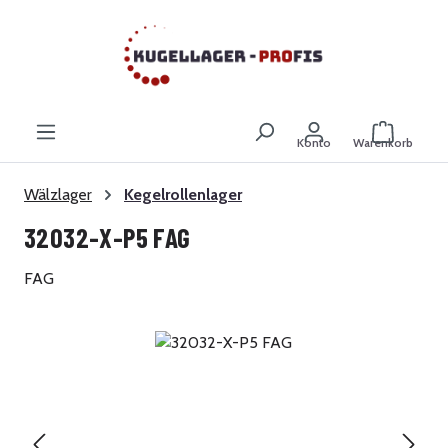
Zum Hauptinhalt springen
Warenkor
Konto
Warenkorb
Wälzlager
Kegelrollenlager
32032-X-P5 FAG
FAG
Bildergalerie überspringen