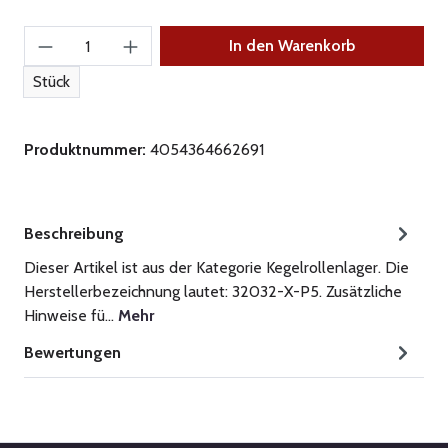
Produkt Anzahl: Gib den gewünschten Wert ein
In den Warenkorb
Stück
Produktnummer:
4054364662691
Beschreibung
Dieser Artikel ist aus der Kategorie Kegelrollenlager. Die
Herstellerbezeichnung lautet: 32032-X-P5. Zusätzliche
Hinweise fü…
Mehr
Bewertungen