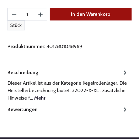
Produkt Anzahl: Gib den gewünschten Wert ein
In den Warenkorb
Stück
Produktnummer:
4012801048989
Beschreibung
Dieser Artikel ist aus der Kategorie Kegelrollenlager. Die
Herstellerbezeichnung lautet: 32022-X-XL . Zusätzliche
Hinweise f…
Mehr
Bewertungen