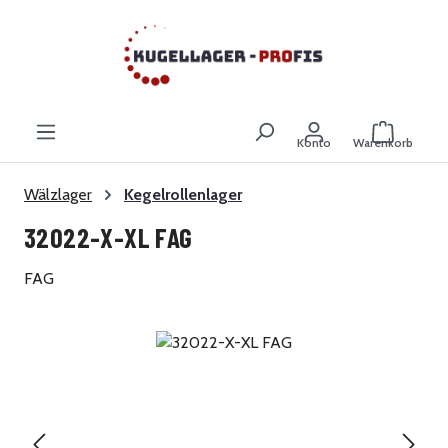
Zum Hauptinhalt springen
Warenkor
Konto
Warenkorb
Wälzlager
Kegelrollenlager
32022-X-XL FAG
FAG
Bildergalerie überspringen