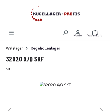
Zum Hauptinhalt springen
Warenkor
Konto
Warenkorb
Wälzlager
Kegelrollenlager
32020 X/Q SKF
SKF
Bildergalerie überspringen