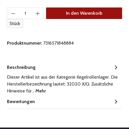
Produkt Anzahl: Gib den gewünschten Wert ein
In den Warenkorb
Stück
Produktnummer:
7316571848884
Beschreibung
Dieser Artikel ist aus der Kategorie Kegelrollenlager. Die
Herstellerbezeichnung lautet: 32020 X/Q. Zusätzliche
Hinweise für…
Mehr
Bewertungen