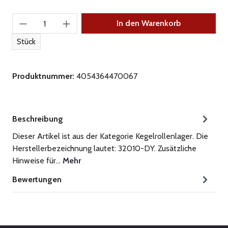
Produkt Anzahl: Gib den gewünschten Wert ein
In den Warenkorb
Stück
Produktnummer:
4054364470067
Beschreibung
Dieser Artikel ist aus der Kategorie Kegelrollenlager. Die
Herstellerbezeichnung lautet: 32010-DY. Zusätzliche
Hinweise für…
Mehr
Bewertungen