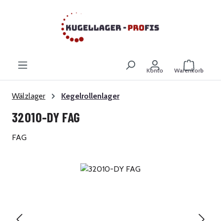
Zum Hauptinhalt springen
Warenkor
Konto
Warenkorb
Wälzlager
Kegelrollenlager
32010-DY FAG
FAG
Bildergalerie überspringen