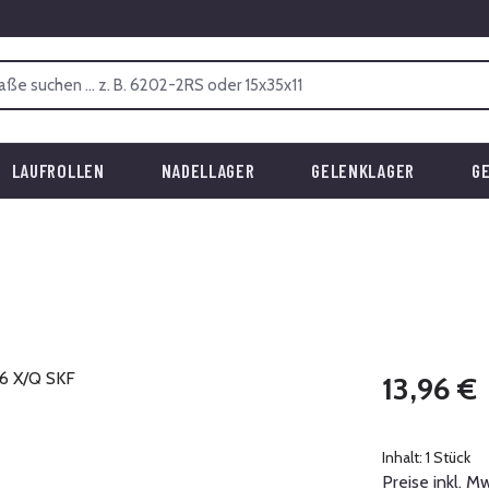
LAUFROLLEN
NADELLAGER
GELENKLAGER
G
Regulärer Prei
13,96 €
Inhalt:
1 Stück
Preise inkl. M