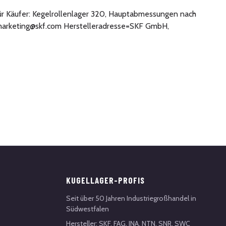
 für Käufer: Kegelrollenlager 320, Hauptabmessungen nach
l=marketing@skf.com Herstelleradresse=SKF GmbH,
KUGELLAGER-PROFIS
Seit über 50 Jahren Industriegroßhandel in
Südwestfalen
Hersteller: SKF, FAG, INA, NTN, SNR, SWC