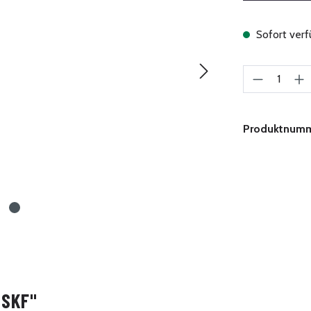
Sofort verfü
Produkt A
Produktnum
 SKF"