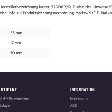
ie Herstellerbezeichnung lautet: 32006 X/Q. Zusätzliche Hinweise
weise. Info zur Produktsicherungsverordnung: Marke= SKF E-Mai
55 mm
17 mm
30 mm
ORTIMENT
INFORMATION
dial-Rillenkugellager
Impressum
lzlager
AGB