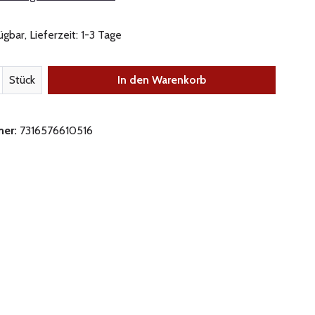
gbar, Lieferzeit: 1-3 Tage
nzahl: Gib den gewünschten Wert ein oder be
Stück
In den Warenkorb
mer:
7316576610516