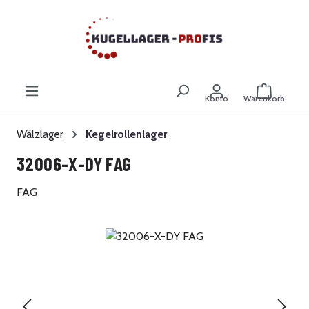
Zum Hauptinhalt springen
Warenkor
Konto
Warenkorb
Wälzlager
Kegelrollenlager
32006-X-DY FAG
FAG
Bildergalerie überspringen