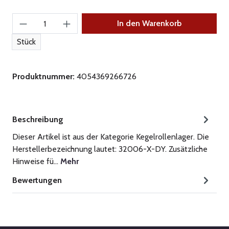
Produkt Anzahl: Gib den gewünschten Wert ein
In den Warenkorb
Stück
Produktnummer:
4054369266726
Beschreibung
Dieser Artikel ist aus der Kategorie Kegelrollenlager. Die
Herstellerbezeichnung lautet: 32006-X-DY. Zusätzliche
Hinweise fü…
Mehr
Bewertungen