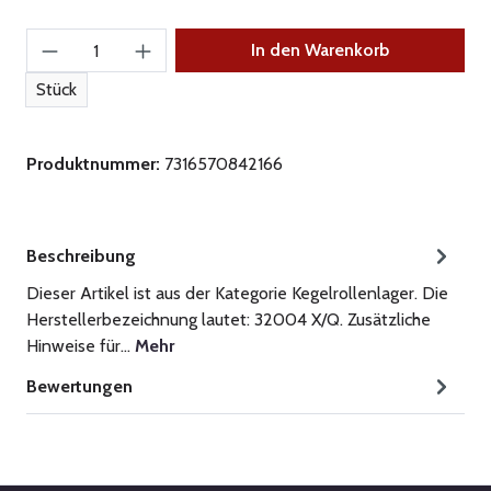
Produkt Anzahl: Gib den gewünschten Wert ein
In den Warenkorb
Stück
Produktnummer:
7316570842166
Beschreibung
Dieser Artikel ist aus der Kategorie Kegelrollenlager. Die
Herstellerbezeichnung lautet: 32004 X/Q. Zusätzliche
Hinweise für…
Mehr
Bewertungen