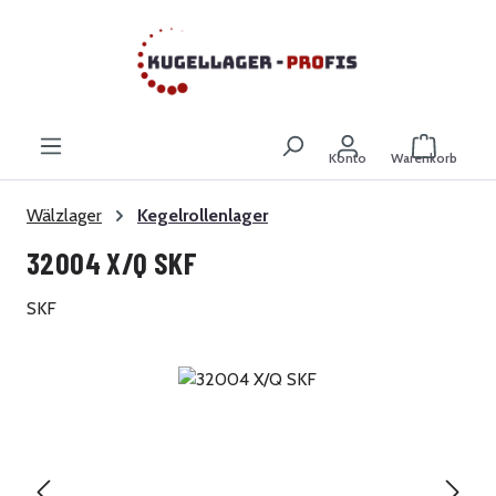
Zum Hauptinhalt springen
Warenkor
Konto
Warenkorb
Wälzlager
Kegelrollenlager
32004 X/Q SKF
SKF
Bildergalerie überspringen