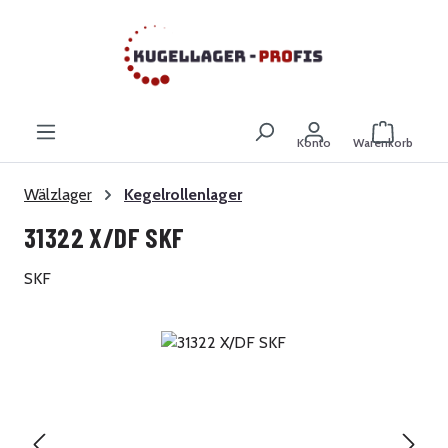
Zum Hauptinhalt springen
Warenkor
Konto
Warenkorb
Wälzlager
Kegelrollenlager
31322 X/DF SKF
SKF
Bildergalerie überspringen