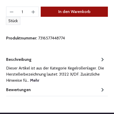
Produkt Anzahl: Gib den gewünschten Wert ein
In den Warenkorb
Stück
Produktnummer:
7316577448774
Beschreibung
Dieser Artikel ist aus der Kategorie Kegelrollenlager. Die
Herstellerbezeichnung lautet: 31322 X/DF. Zusätzliche
Hinweise fü…
Mehr
Bewertungen