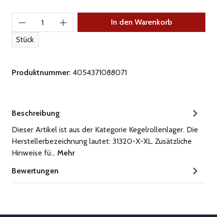
Produkt Anzahl: Gib den gewünschten Wert ein
In den Warenkorb
Stück
Produktnummer:
4054371088071
Beschreibung
Dieser Artikel ist aus der Kategorie Kegelrollenlager. Die
Herstellerbezeichnung lautet: 31320-X-XL. Zusätzliche
Hinweise fü…
Mehr
Bewertungen