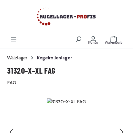
Zum Hauptinhalt springen
Warenkor
Konto
Warenkorb
Wälzlager
Kegelrollenlager
31320-X-XL FAG
FAG
Bildergalerie überspringen