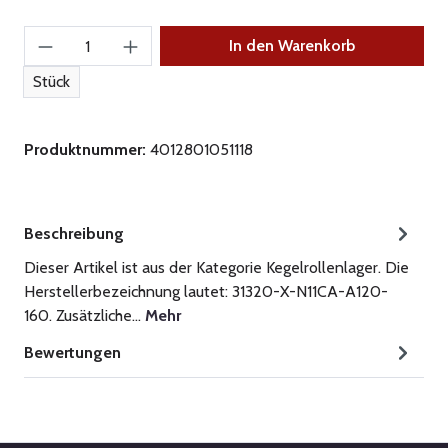
Produkt Anzahl: Gib den gewünschten Wert ein
In den Warenkorb
Stück
Produktnummer:
4012801051118
Beschreibung
Dieser Artikel ist aus der Kategorie Kegelrollenlager. Die
Herstellerbezeichnung lautet: 31320-X-N11CA-A120-
160. Zusätzliche…
Mehr
Bewertungen