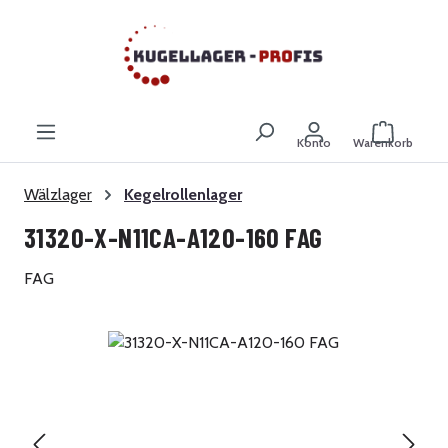
Zum Hauptinhalt springen
Warenkor
Konto
Warenkorb
Wälzlager
Kegelrollenlager
31320-X-N11CA-A120-160 FAG
FAG
Bildergalerie überspringen