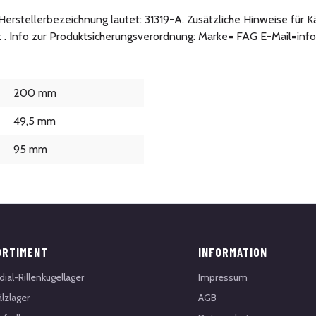
ie Herstellerbezeichnung lautet: 31319-A. Zusätzliche Hinweise für
t . Info zur Produktsicherungsverordnung: Marke= FAG E-Mail=inf
200 mm
49,5 mm
95 mm
ORTIMENT
INFORMATION
dial-Rillenkugellager
Impressum
lzlager
AGB