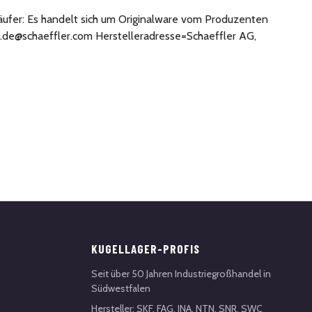
 Käufer: Es handelt sich um Originalware vom Produzenten
o.de@schaeffler.com Herstelleradresse=Schaeffler AG,
KUGELLAGER-PROFIS
Seit über 50 Jahren Industriegroßhandel in
Südwestfalen
Hersteller: SKF, FAG, INA, NTN, SNR, SWC