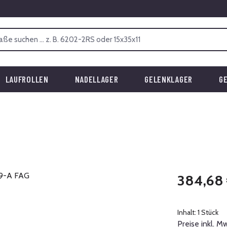
LAUFROLLEN
NADELLAGER
GELENKLAGER
G
Regulärer Prei
384,68
Inhalt:
1 Stück
Preise inkl. M