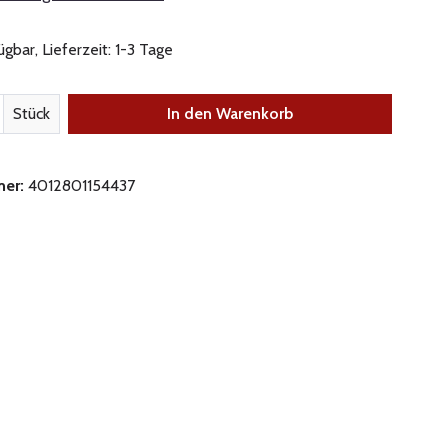
gbar, Lieferzeit: 1-3 Tage
nzahl: Gib den gewünschten Wert ein oder be
Stück
In den Warenkorb
mer:
4012801154437