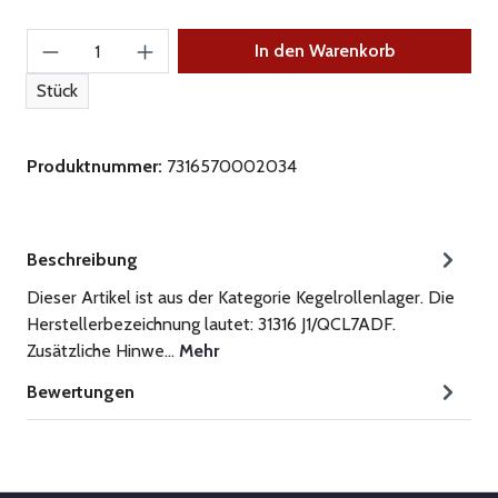
Produkt Anzahl: Gib den gewünschten Wert ein
In den Warenkorb
Stück
Produktnummer:
7316570002034
Beschreibung
Dieser Artikel ist aus der Kategorie Kegelrollenlager. Die
Herstellerbezeichnung lautet: 31316 J1/QCL7ADF.
Zusätzliche Hinwe…
Mehr
Bewertungen