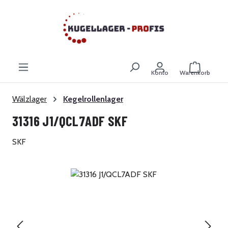
Zum Hauptinhalt springen
Warenkor
Konto
Warenkorb
Wälzlager
Kegelrollenlager
31316 J1/QCL7ADF SKF
SKF
Bildergalerie überspringen