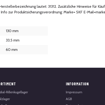
e Herstellerbezeichnung lautet: 31312. Zusätzliche Hinweise für K
e. Info zur Produktsicherungsverordnung: Marke= SKF E-Mail=ma
130 mm
33,5 mm
60 mm
ORTIMENT
INFORMATION
dial-Rillenkugellager
Impressum
lzlager
AGB