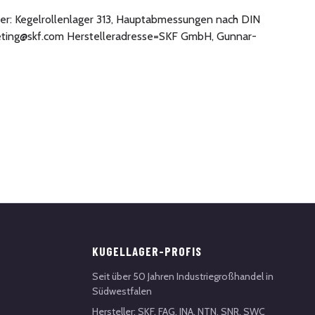
äufer: Kegelrollenlager 313, Hauptabmessungen nach DIN
rketing@skf.com Herstelleradresse=SKF GmbH, Gunnar-
KUGELLAGER-PROFIS
Seit über 50 Jahren Industriegroßhandel in
Südwestfalen
Hersteller: SKF, FAG, INA, NTN, SNR, SWC