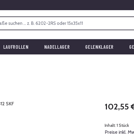
LAUFROLLEN
NADELLAGER
GELENKLAGER
G
Regulärer Prei
102,55 
Inhalt:
1 Stück
Preise inkl. M