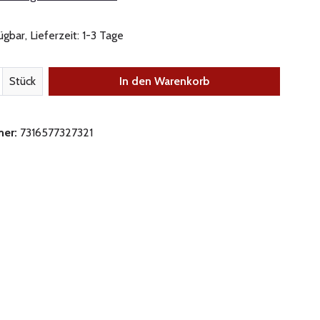
gbar, Lieferzeit: 1-3 Tage
nzahl: Gib den gewünschten Wert ein oder be
Stück
In den Warenkorb
mer:
7316577327321