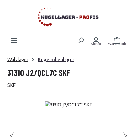
Zum Hauptinhalt springen
Warenkor
Konto
Warenkorb
Wälzlager
Kegelrollenlager
31310 J2/QCL7C SKF
SKF
Bildergalerie überspringen