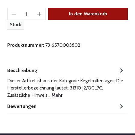
Produkt Anzahl: Gib den gewünschten Wert ein
In den Warenkorb
Stück
Produktnummer:
7316570003802
Beschreibung
Dieser Artikel ist aus der Kategorie Kegelrollenlager. Die
Herstellerbezeichnung lautet: 31310 J2/QCL7C.
Zusätzliche Hinweis…
Mehr
Bewertungen