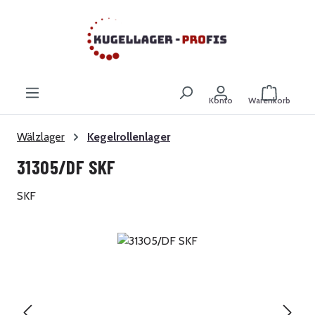
Zum Hauptinhalt springen
Warenkor
Konto
Warenkorb
Wälzlager
Kegelrollenlager
31305/DF SKF
SKF
Bildergalerie überspringen