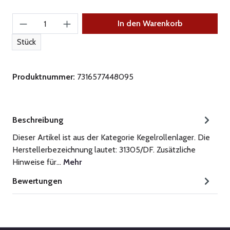
Produkt Anzahl: Gib den gewünschten Wert ein
In den Warenkorb
Stück
Produktnummer:
7316577448095
Beschreibung
Dieser Artikel ist aus der Kategorie Kegelrollenlager. Die
Herstellerbezeichnung lautet: 31305/DF. Zusätzliche
Hinweise für…
Mehr
Bewertungen