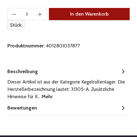
Produkt Anzahl: Gib den gewünschten Wert ein
In den Warenkorb
Stück
Produktnummer:
4012801037877
Beschreibung
Dieser Artikel ist aus der Kategorie Kegelrollenlager. Die
Herstellerbezeichnung lautet: 31305-A. Zusätzliche
Hinweise für K…
Mehr
Bewertungen