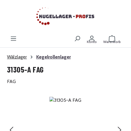
Zum Hauptinhalt springen
Warenkor
Konto
Warenkorb
Wälzlager
Kegelrollenlager
31305-A FAG
FAG
Bildergalerie überspringen