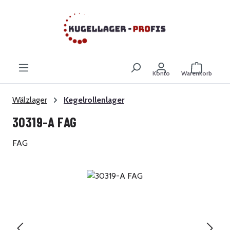
Zum Hauptinhalt springen
Warenkor
Konto
Warenkorb
Wälzlager
Kegelrollenlager
30319-A FAG
FAG
Bildergalerie überspringen