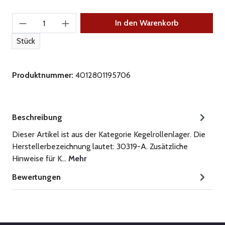
Produkt Anzahl: Gib den gewünschten Wert ein
In den Warenkorb
Stück
Produktnummer:
4012801195706
Beschreibung
Dieser Artikel ist aus der Kategorie Kegelrollenlager. Die
Herstellerbezeichnung lautet: 30319-A. Zusätzliche
Hinweise für K…
Mehr
Bewertungen