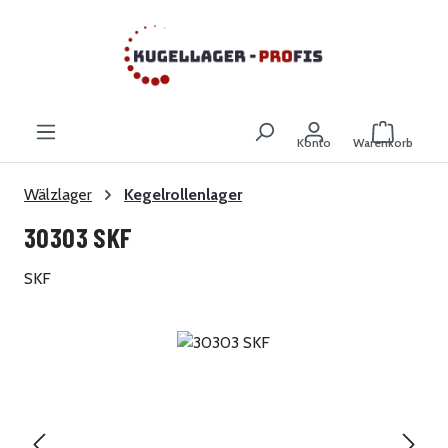
Zum Hauptinhalt springen
Warenkor
Konto
Warenkorb
Wälzlager
Kegelrollenlager
30303 SKF
SKF
Bildergalerie überspringen