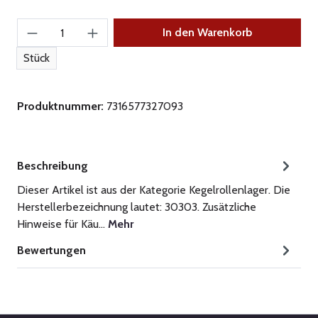
Produkt Anzahl: Gib den gewünschten Wert ein
In den Warenkorb
Stück
Produktnummer:
7316577327093
Beschreibung
Dieser Artikel ist aus der Kategorie Kegelrollenlager. Die
Herstellerbezeichnung lautet: 30303. Zusätzliche
Hinweise für Käu…
Mehr
Bewertungen