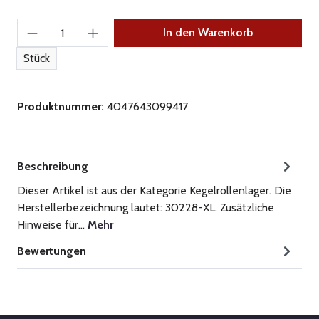
Produkt Anzahl: Gib den gewünschten Wert ein
In den Warenkorb
Stück
Produktnummer:
4047643099417
Beschreibung
Dieser Artikel ist aus der Kategorie Kegelrollenlager. Die
Herstellerbezeichnung lautet: 30228-XL. Zusätzliche
Hinweise für…
Mehr
Bewertungen