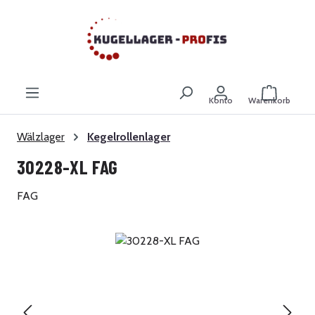
Zum Hauptinhalt springen
Warenkor
Konto
Warenkorb
Wälzlager
Kegelrollenlager
30228-XL FAG
FAG
Bildergalerie überspringen