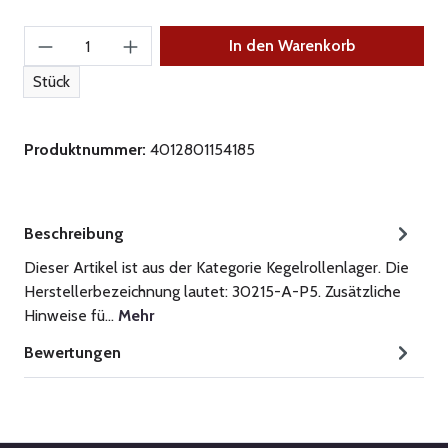
Produkt Anzahl: Gib den gewünschten Wert ein
In den Warenkorb
Stück
Produktnummer:
4012801154185
Beschreibung
Dieser Artikel ist aus der Kategorie Kegelrollenlager. Die
Herstellerbezeichnung lautet: 30215-A-P5. Zusätzliche
Hinweise fü…
Mehr
Bewertungen