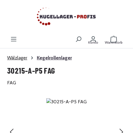
Zum Hauptinhalt springen
Warenkor
Konto
Warenkorb
Wälzlager
Kegelrollenlager
30215-A-P5 FAG
FAG
Bildergalerie überspringen