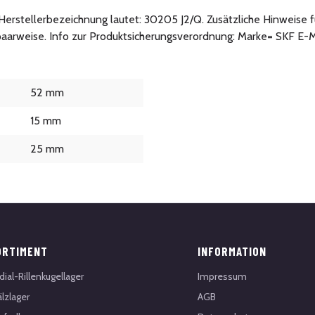
ie Herstellerbezeichnung lautet: 30205 J2/Q. Zusätzliche Hinweis
 paarweise. Info zur Produktsicherungsverordnung: Marke= SKF 
52 mm
15 mm
25 mm
ORTIMENT
INFORMATION
dial-Rillenkugellager
Impressum
lzlager
AGB