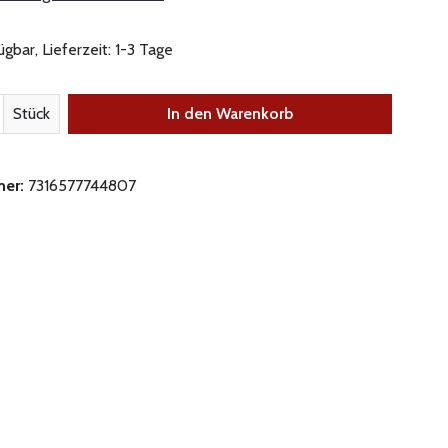
gbar, Lieferzeit: 1-3 Tage
nzahl: Gib den gewünschten Wert ein oder be
Stück
In den Warenkorb
mer:
7316577744807