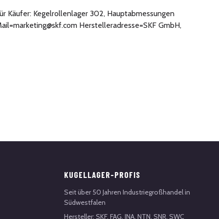
e für Käufer: Kegelrollenlager 302, Hauptabmessungen
E-Mail=marketing@skf.com Herstelleradresse=SKF GmbH,
KUGELLAGER-PROFIS
Seit über 50 Jahren Industriegroßhandel in
Südwestfalen
Hersteller: SKF, FAG, INA, NTN, SNR, SWC