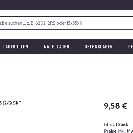
LAUFROLLEN
NADELLAGER
GELENKLAGER
G
Regulärer Prei
9,58 €
Inhalt:
1 Stück
Preise inkl. M