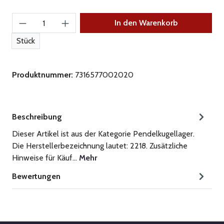
Produkt Anzahl: Gib den gewünschten Wert ein
In den Warenkorb
Stück
Produktnummer:
7316577002020
Beschreibung
Dieser Artikel ist aus der Kategorie Pendelkugellager.
Die Herstellerbezeichnung lautet: 2218. Zusätzliche
Hinweise für Käuf…
Mehr
Bewertungen