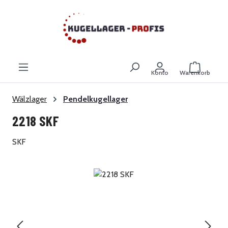
Zum Hauptinhalt springen
Warenkor
Konto
Warenkorb
Wälzlager
Pendelkugellager
2218 SKF
SKF
Bildergalerie überspringen