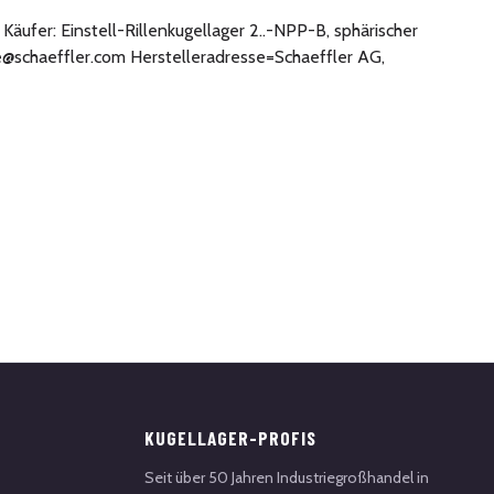
Käufer: Einstell-Rillenkugellager 2..-NPP-B, sphärischer
de@schaeffler.com Herstelleradresse=Schaeffler AG,
KUGELLAGER-PROFIS
Seit über 50 Jahren Industriegroßhandel in