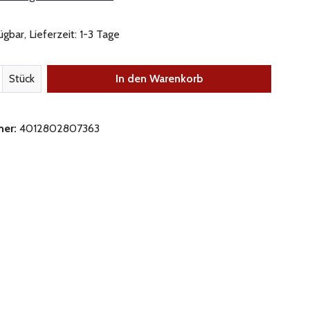
gbar, Lieferzeit: 1-3 Tage
nzahl: Gib den gewünschten Wert ein oder be
Stück
In den Warenkorb
mer:
4012802807363