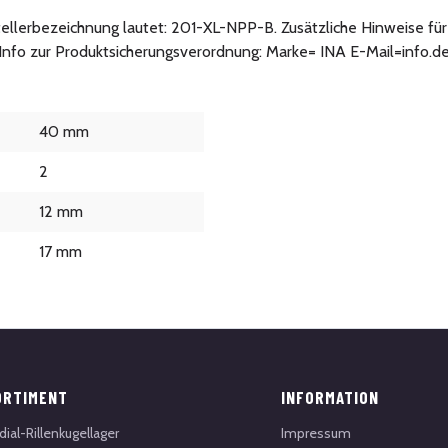
tellerbezeichnung lautet: 201-XL-NPP-B. Zusätzliche Hinweise für 
. Info zur Produktsicherungsverordnung: Marke= INA E-Mail=info.
40 mm
2
12 mm
17 mm
ORTIMENT
INFORMATION
dial-Rillenkugellager
Impressum