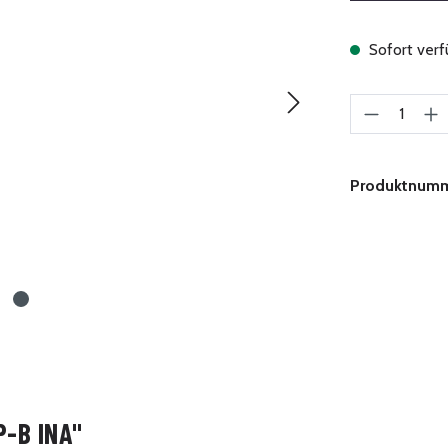
Sofort verfü
Produkt A
Produktnum
-B INA"