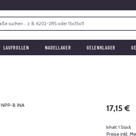
LAUFROLLEN
NADELLAGER
GELENKLAGER
G
Regulärer Prei
17,15 €
Inhalt:
1 Stück
Preise inkl. M