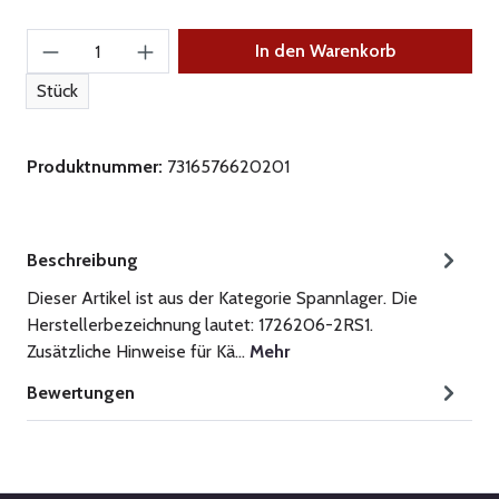
Produkt Anzahl: Gib den gewünschten Wert ein
In den Warenkorb
Stück
Produktnummer:
7316576620201
Beschreibung
Dieser Artikel ist aus der Kategorie Spannlager. Die
Herstellerbezeichnung lautet: 1726206-2RS1.
Zusätzliche Hinweise für Kä…
Mehr
Bewertungen