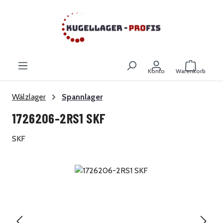
Zum Hauptinhalt springen
Warenkor
Konto
Warenkorb
Wälzlager
Spannlager
1726206-2RS1 SKF
SKF
Bildergalerie überspringen