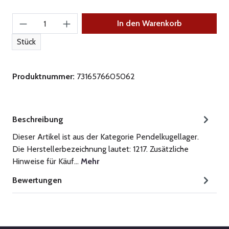
Produkt Anzahl: Gib den gewünschten Wert ein
In den Warenkorb
Stück
Produktnummer:
7316576605062
Beschreibung
Dieser Artikel ist aus der Kategorie Pendelkugellager.
Die Herstellerbezeichnung lautet: 1217. Zusätzliche
Hinweise für Käuf…
Mehr
Bewertungen