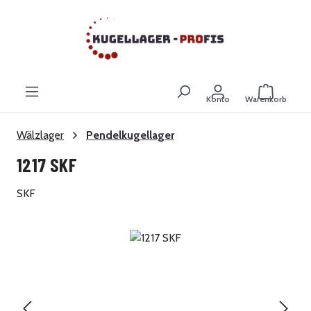
Zum Hauptinhalt springen
Warenkor
Konto
Warenkorb
Wälzlager
Pendelkugellager
1217 SKF
SKF
Bildergalerie überspringen