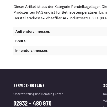
Dieser Artikel ist aus der Kategorie Pendelkugellager. D
Produzenten FAG und ist für Betriebstemperaturen bis m
Herstelleradresse=Schaeffler AG, Industriestr.1-3, D-91
Außendurchmesser:
Breite:
Innendurchmesser:
SERVICE-HOTLINE
S
Unterstützung und Beratung unter:
Ra
Wä
02932 – 480 970