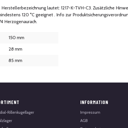
ie Herstellerbezeichnung lautet: 1217-K-TVH-C3. Zusätzliche Hinwe
indestens 120 °C geeignet . Info zur Produktsicherungsverordnu
074 Herzogenaurach.
150 mm
28 mm
85 mm
ORTIMENT
INFORMATION
dial-Rillenkugellager
Impressum
lzlager
AGB