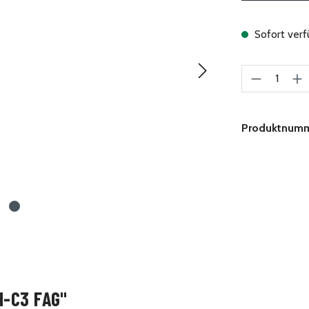
Sofort verfü
Produkt A
Produktnum
-C3 FAG"