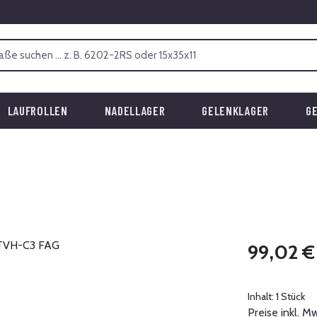
LAUFROLLEN
NADELLAGER
GELENKLAGER
G
Regulärer Prei
99,02 €
Inhalt:
1 Stück
Preise inkl. M