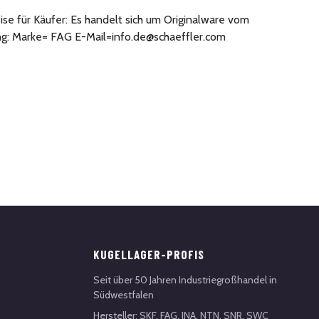
ise für Käufer: Es handelt sich um Originalware vom
ng: Marke= FAG E-Mail=info.de@schaeffler.com
KUGELLAGER-PROFIS
Seit über 50 Jahren Industriegroßhandel in
Südwestfalen
Hersteller: SKF, FAG, INA, NTN, SNR, SWC