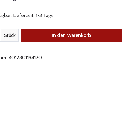
gbar, Lieferzeit: 1-3 Tage
nzahl: Gib den gewünschten Wert ein oder be
Stück
In den Warenkorb
mer:
4012801184120