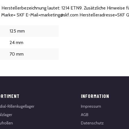
ie Herstellerbezeichnung lautet: 1214 ETN9. Zusätzliche Hinweise f
: Marke= SKF E-Mail=marketing@skf.com Herstelleradresse=SKF G
125 mm
24 mm
70 mm
ORTIMENT
INFORMATION
dial-Rillenkugellager
Impressum
lzlager
AGB
ufrollen
Datenschutz