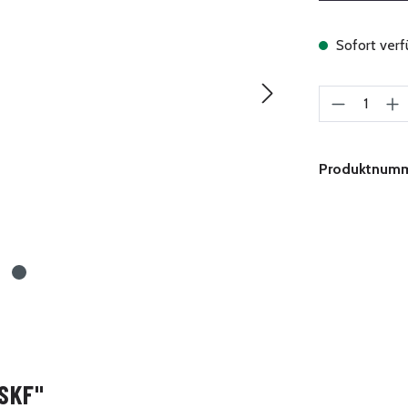
Sofort verfü
Produkt A
Produktnum
SKF"