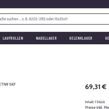
LAUFROLLEN
NADELLAGER
GELENKLAGER
G
Regulärer Prei
69,31 €
Inhalt:
1 Stück
Preise inkl. M