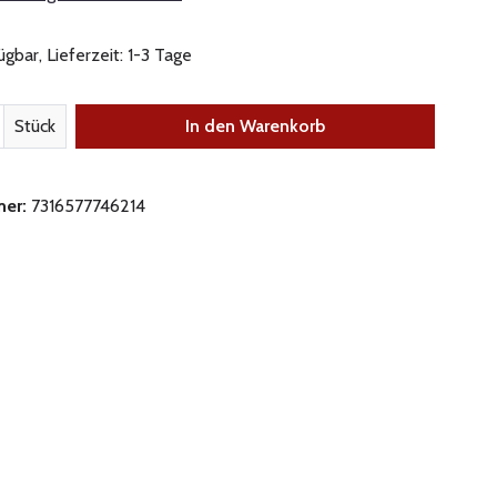
gbar, Lieferzeit: 1-3 Tage
nzahl: Gib den gewünschten Wert ein oder be
Stück
In den Warenkorb
mer:
7316577746214