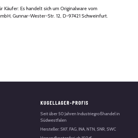
ür Käufer: Es handelt sich um Originalware vom
mbH, Gunnar-Wester-Str. 12, D-97421 Schweinfurt.
KUGELLAGER-PROFIS
Seit über 50 Jahren Industriegroßhandel in
Südwestfalen
Hersteller: SKF, FAG, INA, NTN, SNR, SWC