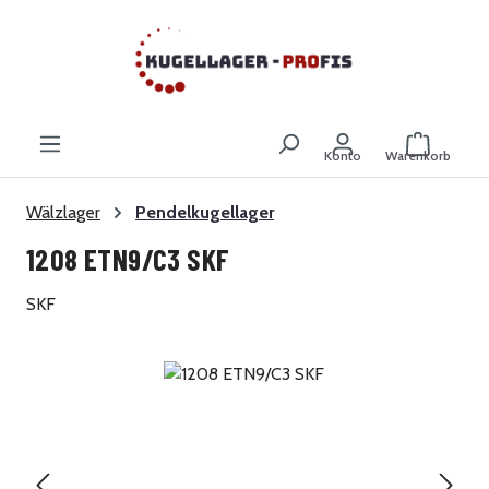
Zum Hauptinhalt springen
Warenkor
Konto
Warenkorb
Wälzlager
Pendelkugellager
1208 ETN9/C3 SKF
SKF
Bildergalerie überspringen