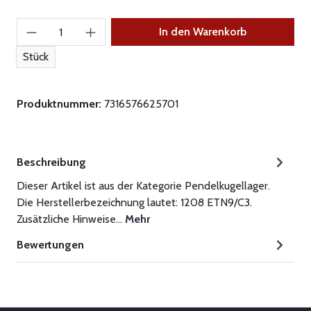
Produkt Anzahl: Gib den gewünschten Wert ein
In den Warenkorb
Stück
Produktnummer:
7316576625701
Beschreibung
Dieser Artikel ist aus der Kategorie Pendelkugellager.
Die Herstellerbezeichnung lautet: 1208 ETN9/C3.
Zusätzliche Hinweise…
Mehr
Bewertungen