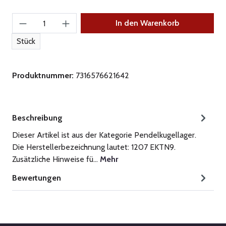
Produkt Anzahl: Gib den gewünschten Wert ein
In den Warenkorb
Stück
Produktnummer:
7316576621642
Beschreibung
Dieser Artikel ist aus der Kategorie Pendelkugellager.
Die Herstellerbezeichnung lautet: 1207 EKTN9.
Zusätzliche Hinweise fü…
Mehr
Bewertungen