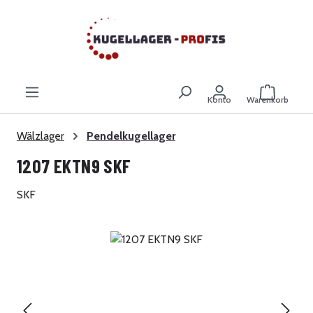
Zum Hauptinhalt springen
Warenkor
Konto
Warenkorb
Wälzlager
Pendelkugellager
1207 EKTN9 SKF
SKF
Bildergalerie überspringen