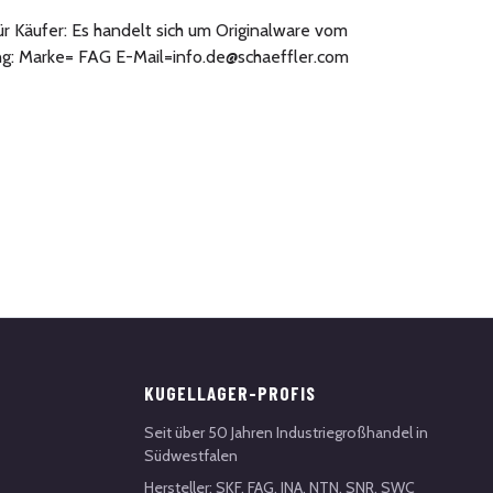
ür Käufer: Es handelt sich um Originalware vom
ng: Marke= FAG E-Mail=info.de@schaeffler.com
KUGELLAGER-PROFIS
Seit über 50 Jahren Industriegroßhandel in
Südwestfalen
Hersteller: SKF, FAG, INA, NTN, SNR, SWC