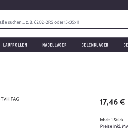
LAUFROLLEN
NADELLAGER
GELENKLAGER
G
Regulärer Prei
17,46 €
Inhalt:
1 Stück
Preise inkl. M