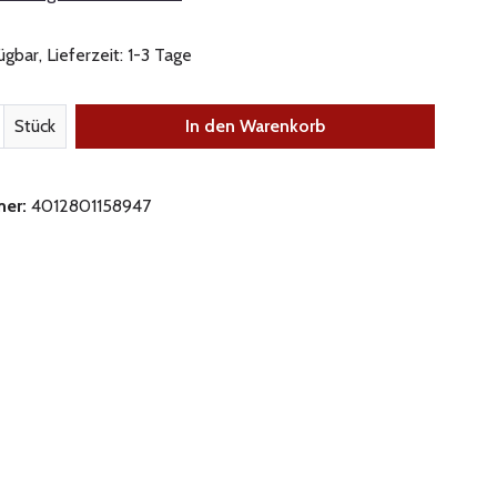
gbar, Lieferzeit: 1-3 Tage
nzahl: Gib den gewünschten Wert ein oder be
Stück
In den Warenkorb
mer:
4012801158947