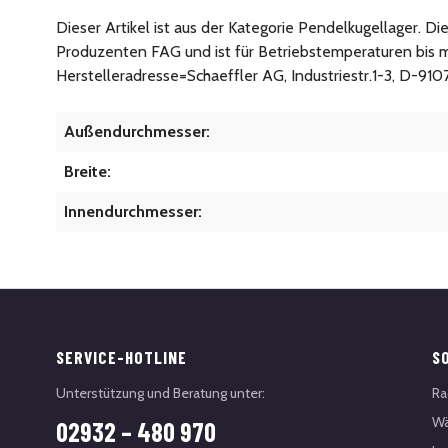
Dieser Artikel ist aus der Kategorie Pendelkugellager. D
Produzenten FAG und ist für Betriebstemperaturen bis m
Herstelleradresse=Schaeffler AG, Industriestr.1-3, D-91
Außendurchmesser:
Breite:
Innendurchmesser:
SERVICE-HOTLINE
S
Unterstützung und Beratung unter:
Ra
Wä
02932 – 480 970