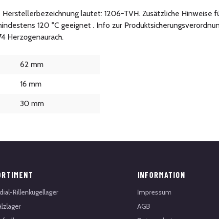
ie Herstellerbezeichnung lautet: 1206-TVH. Zusätzliche Hinweise f
indestens 120 °C geeignet . Info zur Produktsicherungsverordnu
074 Herzogenaurach.
62 mm
16 mm
30 mm
ORTIMENT
INFORMATION
dial-Rillenkugellager
Impressum
lzlager
AGB