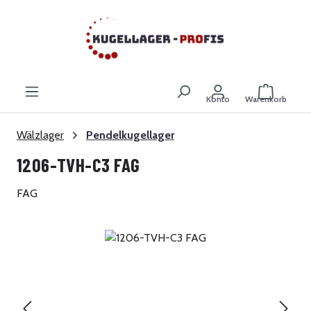
Zum Hauptinhalt springen
Warenkor
Konto
Warenkorb
Wälzlager
Pendelkugellager
1206-TVH-C3 FAG
FAG
Bildergalerie überspringen