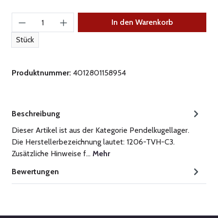
Produkt Anzahl: Gib den gewünschten Wert ein
In den Warenkorb
Stück
Produktnummer:
4012801158954
Beschreibung
Dieser Artikel ist aus der Kategorie Pendelkugellager.
Die Herstellerbezeichnung lautet: 1206-TVH-C3.
Zusätzliche Hinweise f…
Mehr
Bewertungen