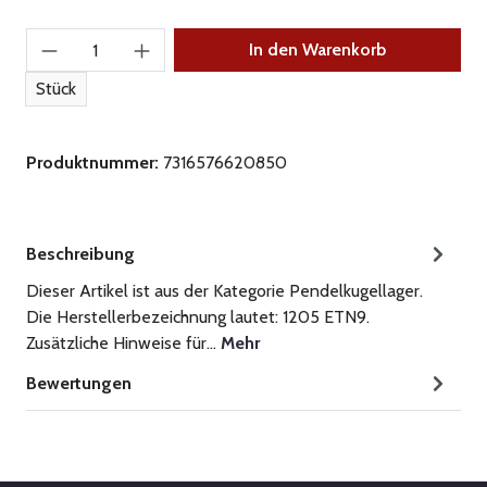
Produkt Anzahl: Gib den gewünschten Wert ein
In den Warenkorb
Stück
Produktnummer:
7316576620850
Beschreibung
Dieser Artikel ist aus der Kategorie Pendelkugellager.
Die Herstellerbezeichnung lautet: 1205 ETN9.
Zusätzliche Hinweise für…
Mehr
Bewertungen