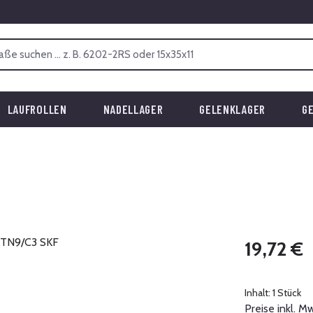
LAUFROLLEN
NADELLAGER
GELENKLAGER
G
Regulärer Prei
19,72 €
Inhalt:
1 Stück
Preise inkl. M