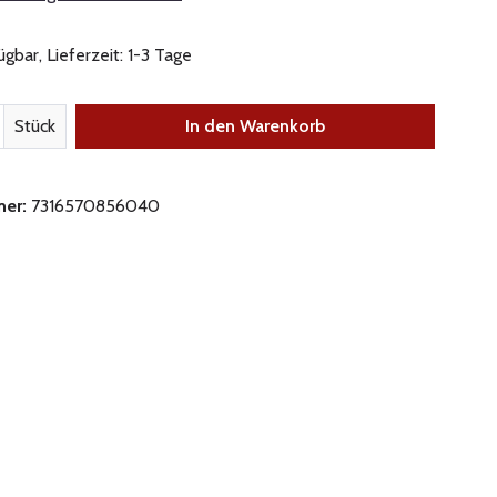
gbar, Lieferzeit: 1-3 Tage
nzahl: Gib den gewünschten Wert ein oder be
Stück
In den Warenkorb
mer:
7316570856040