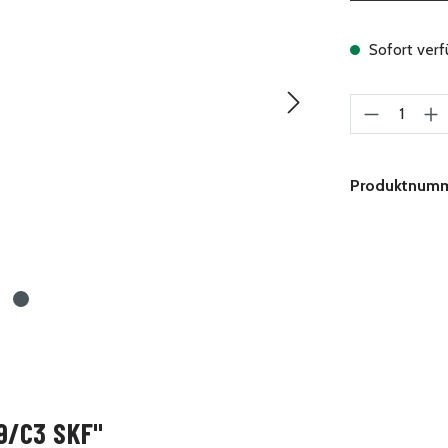
Sofort verfü
Produkt A
Produktnum
9/C3 SKF"