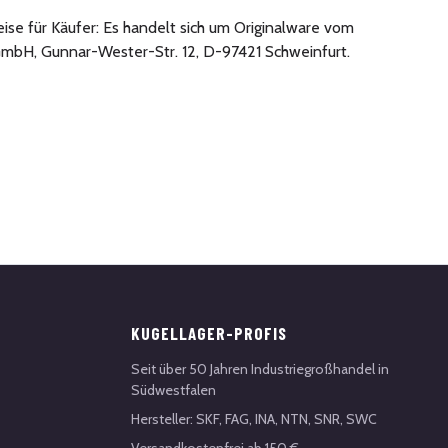
ise für Käufer: Es handelt sich um Originalware vom
mbH, Gunnar-Wester-Str. 12, D-97421 Schweinfurt.
KUGELLAGER-PROFIS
Seit über 50 Jahren Industriegroßhandel in
Südwestfalen
Hersteller: SKF, FAG, INA, NTN, SNR, SWC