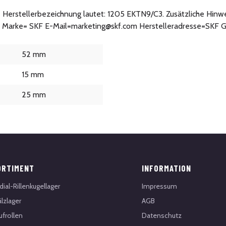
ie Herstellerbezeichnung lautet: 1205 EKTN9/C3. Zusätzliche Hinwe
: Marke= SKF E-Mail=marketing@skf.com Herstelleradresse=SKF G
52 mm
15 mm
25 mm
ORTIMENT
INFORMATION
dial-Rillenkugellager
Impressum
lzlager
AGB
ufrollen
Datenschutz